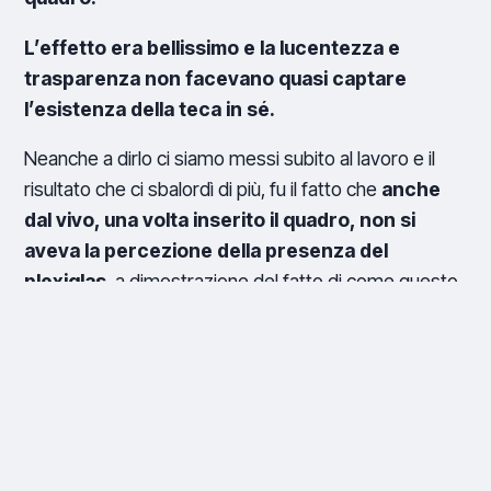
L’effetto era bellissimo e la lucentezza e
trasparenza non facevano quasi captare
l’esistenza della teca in sé.
Neanche a dirlo ci siamo messi subito al lavoro e il
risultato che ci sbalordì di più, fu il fatto che
anche
dal vivo, una volta inserito il quadro, non si
aveva la percezione della presenza del
plexiglas
, a dimostrazione del fatto di come questo
grande materiale riesca a espletare perfettamente la
sua posizione di
supporto al prodotto.
Oggi
le teche di plexiglass per quadri fanno
parte della nostra quotidianità lavorativa,
collaboriamo con artisti sia locali che fuori
regione, le tele che rivestiamo sono di