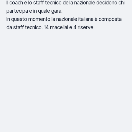
Il coach e lo staff tecnico della nazionale decidono chi
partecipa e in quale gara.
In questo momento la nazionale italiana è composta
da staff tecnico, 14 macellai e 4 riserve.
Da dove nasce l’idea del
plexiglas?
L’idea del plexiglas è nata dal compito di portare un
display, ovvero un semplice banco lineare di vassoi,
che fosse anche caratterizzato da un tema. Nel
plexiglas, vedo un materiale elegante e innovativo
che inoltre nell’ambiente della macelleria è usato
molto poco.
La personalizzazione prevedeva prima di ogni altra