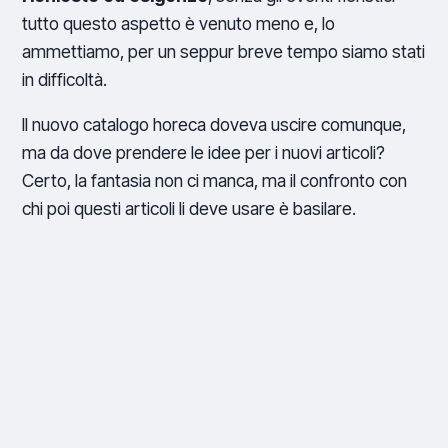
tutto questo aspetto è venuto meno e, lo
ammettiamo, per un seppur breve tempo siamo stati
in difficoltà.
Il nuovo catalogo horeca doveva uscire comunque,
ma da dove prendere le idee per i nuovi articoli?
Certo, la fantasia non ci manca, ma il confronto con
chi poi questi articoli li deve usare è basilare.
Ed ecco che, adattandoci al mondo globale, abbiamo
utilizzato anche noi canali digitali: ci siamo sentiti per
telefono, quanti sballo-merce in videochiamata!
Abbiamo organizzato appuntamenti su Zoom e su
Skype, sdrammatizzando sempre quello che nel
mondo stava accadendo,
non abbiamo mai perso
l’ottimismo
. Ed ecco che piano piano siamo andati