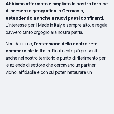
Abbiamo affermato e ampliato la nostra forbice
di presenza geografica in Germania,
estendendola anche a nuovi paesi confinanti
.
L’interesse per il Made in Italy è sempre alto, e regala
davvero tanto orgoglio alla nostra patria.
Non da ultimo, l’
estensione della nostra rete
commerciale in Italia.
Finalmente più presenti
anche nel nostro territorio e punto di riferimento per
le aziende di settore che cercavano un partner
vicino, affidabile e con cui poter instaurare un
rapporto di fiducia e di comunicazione diretta.
Se c’è una cosa che questi ultimi anni ci stanno
insegnando è che
il rapporto solo commerciale
tra le aziende ormai sta scomparendo, la
richiesta di rapporti umani è sempre più