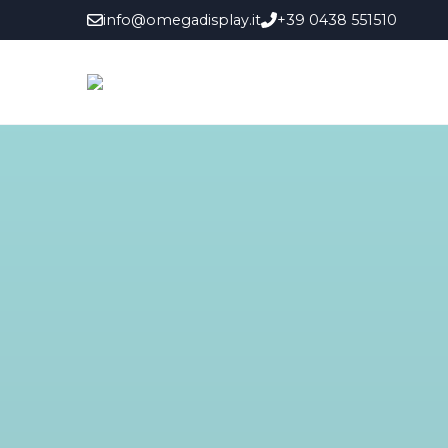
info@omegadisplay.it
+39 0438 551510