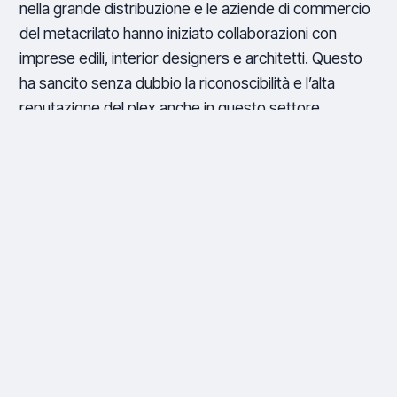
nella grande distribuzione e le aziende di commercio
del metacrilato hanno iniziato collaborazioni con
imprese edili, interior designers e architetti. Questo
ha sancito senza dubbio la riconoscibilità e l’alta
reputazione del plex anche in questo settore,
allargando ancora di più il suo campo di impiego.
Non è nemmeno raro che gli
hobbisti del fai da te
ci contattino con dei loro particolari e specifici
progetti di arredo bagno
, che includono la
richiesta del box doccia in plexiglas. E non è
nemmeno raro che le richieste di colorazioni per
questo accessorio siano varie: satinato, stampe
floreali, ghiaccio, opalino, ma anche tanto nero e oro,
trame di nuances color legno ecc… e certamente il
sempre classico ed elegante trasparente.